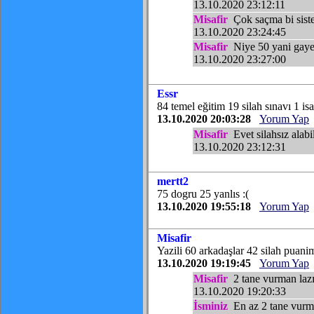
13.10.2020 23:12:11
Misafir
Çok saçma bi sist
13.10.2020 23:24:45
Misafir
Niye 50 yani gayet 
13.10.2020 23:27:00
Essr
84 temel eğitim 19 silah sınavı 1 isa
13.10.2020 20:03:28
Yorum Yap
Misafir
Evet silahsız alabi
13.10.2020 23:12:31
mertt2
75 dogru 25 yanlıs :(
13.10.2020 19:55:18
Yorum Yap
Misafir
Yazili 60 arkadaşlar 42 silah puanim
13.10.2020 19:19:45
Yorum Yap
Misafir
2 tane vurman laz
13.10.2020 19:20:33
İsminiz
En az 2 tane vurm