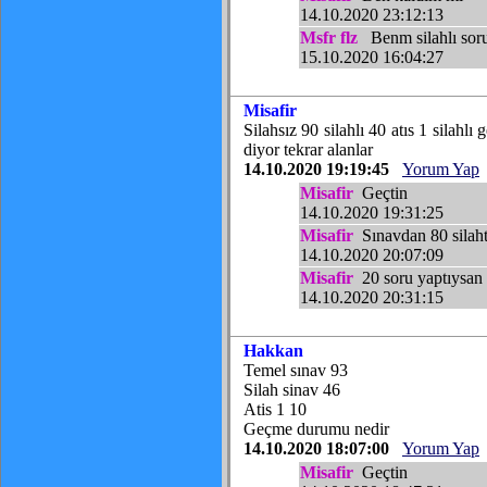
14.10.2020 23:12:13
Msfr flz
Benm silahlı soru
15.10.2020 16:04:27
Misafir
Silahsız 90 silahlı 40 atıs 1 silahlı
diyor tekrar alanlar
14.10.2020 19:19:45
Yorum Yap
Misafir
Geçtin
14.10.2020 19:31:25
Misafir
Sınavdan 80 silah
14.10.2020 20:07:09
Misafir
20 soru yaptıysan 1
14.10.2020 20:31:15
Hakkan
Temel sınav 93
Silah sinav 46
Atis 1 10
Geçme durumu nedir
14.10.2020 18:07:00
Yorum Yap
Misafir
Geçtin