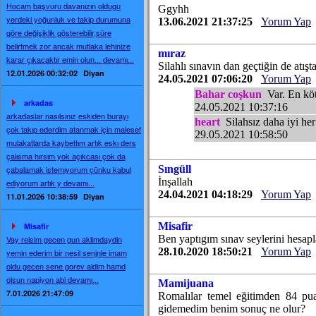
Hocam başvuru davanızın oldugu
Ggyhh
yerdeki yoğunluk ve takip durumuna
13.06.2021 21:37:25
Yorum Yap
göre değişiklik gösterebilir,süre
belirtmek zor ancak mutlaka lehinize
mıraz
karar çıkacaktır emin olun... devamı...
Silahlı sınavın dan geçtiğin de atış
12.01.2026 00:32:02
Diyan
24.05.2021 07:06:20
Yorum Yap
Bahar coşkun
Var. En kötü
arkadas
24.05.2021 10:37:16
arkadaslar nasılsınız eskıden burayı
heart
Silahsız daha iyi he
çok takıp ederdim atanmak için malesef
29.05.2021 10:58:50
mulakatlarda kaybettım artık eskı ders
çalısma hırsım yok açıkcası çok da
Sıngüll
çabalamak istemıyorum çünku kabul
İnşallah
ediyorum artık y devamı...
24.04.2021 04:18:29
Yorum Yap
11.01.2026 10:38:59
Diyan
Misafir
Misafir
Ben yaptıgım sınav seylerini hesap
Vay reisim gecen gun aklimdaydin
28.10.2020 18:50:21
Yorum Yap
yemin ederim bir nesil senjnle imam
oldu gecen sene gorev aldim hamd
olsun napiyon abi devamı...
Mamijuana
7.01.2026 21:47:09
Romalılar temel eğitimden 84 pua
gidemedim benim sonuç ne olur?