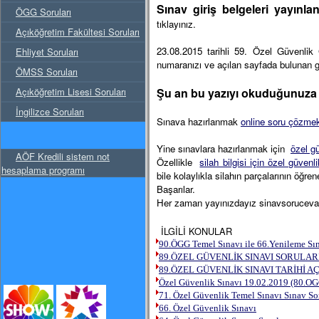
Sınav giriş belgeleri yayınla
ÖGG Soruları
tıklayınız.
Açıköğretim Fakültesi Soruları
23.08.2015 tarihli 59. Özel Güvenlik 
Ehliyet Soruları
numaranızı ve açılan sayfada bulunan g
ÖMSS Soruları
Açıköğretim Lisesi Soruları
Şu an bu yazıyı okuduğunuza g
İngilizce Soruları
Sınava hazırlanmak
online soru çözmek 
Yine sınavlara hazırlanmak için
özel gü
AÖF Kredili sistem not
Özellikle
silah bilgisi için özel güvenl
hesaplama programı
bile kolaylıkla silahın parçalarının öğre
Başarılar.
Her zaman yayınızdayız sinavsoruceva
İLGİLİ KONULAR
90.ÖGG Temel Sınavı ile 66.Yenileme Sına
89.ÖZEL GÜVENLİK SINAVI SORULAR
89.ÖZEL GÜVENLİK SINAVI TARİHİ AÇ
Özel Güvenlik Sınavı 19.02.2019 (80.OG
71. Özel Güvenlik Temel Sınavı Sınav Sor
66. Özel Güvenlik Sınavı