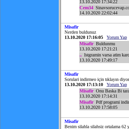
13.10.2020 17:34:22
Cem34
Sinavsorucevap.com
14.10.2020 22:02:44
Misafir
Nerden buldunuz
13.10.2020 17:16:05
Yorum Yap
Misafir
Buldunmu
13.10.2020 17:21:21
..
Istgramin varsa atim kar
13.10.2020 17:49:17
Misafir
Sorulari indirmeo için tıklayın diy
13.10.2020 17:13:10
Yorum Yap
Misafir
Onu Baska Bi taray
13.10.2020 17:14:31
Misafir
Pdf programi indir
13.10.2020 17:58:05
Misafir
Benim silahla silahsiz ortalama 62 