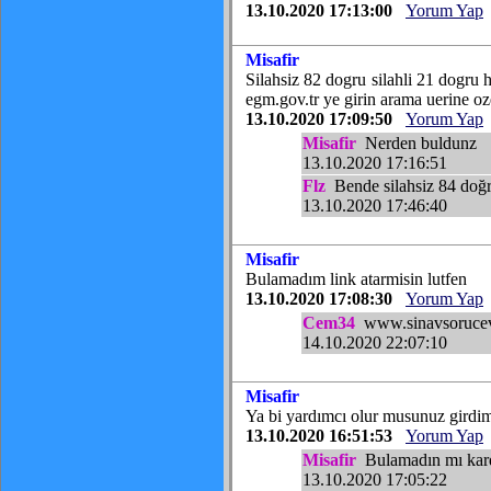
13.10.2020 17:13:00
Yorum Yap
Misafir
Silahsiz 82 dogru silahli 21 dogru he
egm.gov.tr ye girin arama uerine oz
13.10.2020 17:09:50
Yorum Yap
Misafir
Nerden buldunz
13.10.2020 17:16:51
Flz
Bende silahsiz 84 doğr
13.10.2020 17:46:40
Misafir
Bulamadım link atarmisin lutfen
13.10.2020 17:08:30
Yorum Yap
Cem34
www.sinavsorucevap
14.10.2020 22:07:10
Misafir
Ya bi yardımcı olur musunuz girdi
13.10.2020 16:51:53
Yorum Yap
Misafir
Bulamadın mı ka
13.10.2020 17:05:22