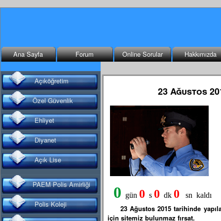
Ana Sayfa
Forum
Online Sorular
Hakkımızda
Açıköğretim
23 Ağustos 20
Özel Güvenlik
Ehliyet
Diyanet
Açık Lise
PAEM Polis Amirliği
Polis Koleji
23 Ağustos 2015 tarihinde yapıl
için sitemiz bulunmaz fırsat.