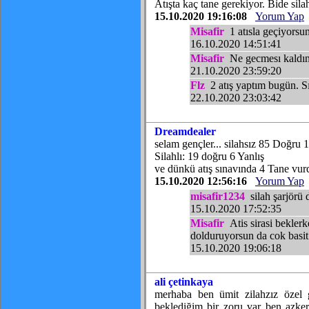
Atışta kaç tane gerekiyor. Bide sil
15.10.2020 19:16:08
Yorum Yap
Misafir
1 atısla geçiyorsu
16.10.2020 14:51:41
Misafir
Ne gecmesı kaldın
21.10.2020 23:59:20
Flz
2 atış yaptım bugün. 
22.10.2020 23:03:42
Dreamdealer
selam gençler... silahsız 85 Doğru 
Silahlı: 19 doğru 6 Yanlış
ve dünkü atış sınavında 4 Tane vur
15.10.2020 12:56:16
Yorum Yap
misafir1234
silah şarjörü 
15.10.2020 17:52:35
Misafir
Atis sirasi beklerke
dolduruyorsun da cok basi
15.10.2020 19:06:18
ali çetinkaya
merhaba ben ümit zilahzız özel 
beklediğim bir zoru var ben azker