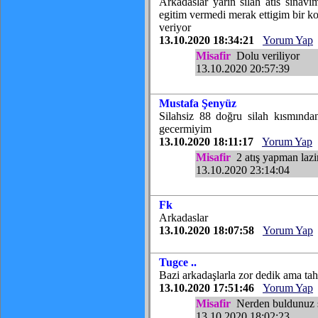
Arkadaslar yarin silah atis sinav
egitim vermedi merak ettigim bir k
veriyor
13.10.2020 18:34:21
Yorum Yap
Misafir
Dolu veriliyor
13.10.2020 20:57:39
Mustafa Şenyüz
Silahsiz 88 doğru silah kısmınd
gecermiyim
13.10.2020 18:11:17
Yorum Yap
Misafir
2 atış yapman laz
13.10.2020 23:14:04
Fk
Arkadaslar
13.10.2020 18:07:58
Yorum Yap
Tugce ..
Bazi arkadaşlarla zor dedik ama tah
13.10.2020 17:51:46
Yorum Yap
Misafir
Nerden buldunuz s
13.10.2020 18:02:23