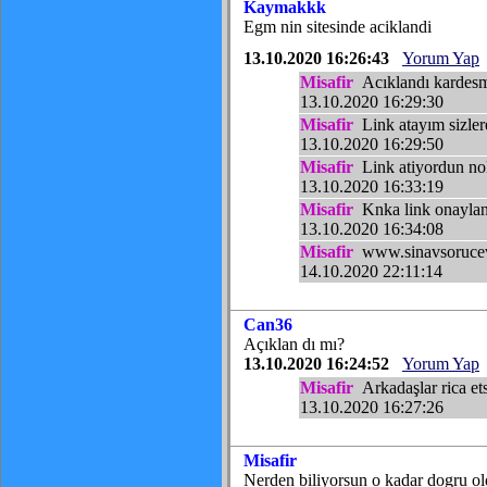
Kaymakkk
Egm nin sitesinde aciklandi
13.10.2020 16:26:43
Yorum Yap
Misafir
Acıklandı kardes
13.10.2020 16:29:30
Misafir
Link atayım sizler
13.10.2020 16:29:50
Misafir
Link atiyordun no
13.10.2020 16:33:19
Misafir
Knka link onaylan
13.10.2020 16:34:08
Misafir
www.sinavsoruceva
14.10.2020 22:11:14
Can36
Açıklan dı mı?
13.10.2020 16:24:52
Yorum Yap
Misafir
Arkadaşlar rica ets
13.10.2020 16:27:26
Misafir
Nerden biliyorsun o kadar dogru o