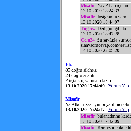
Misafir
Yav Allah için ner
13.10.2020 18:24:33
Misafir
Instgramin varmi
13.10.2020 18:44:07
Tugce..
Dedigim gibi bula
13.10.2020 18:47:28
Cem34
Şu sayfada var sor
sinavsorucevap.com/testlist
14.10.2020 22:05:29
Flz
85 doğru silahsız
24 doğru silahlı
Atışta kaç yapmam lazm
13.10.2020 17:44:09
Yorum Yap
Misafir
Ya Allah rızası için bı yardımcı olu
13.10.2020 17:24:17
Yorum Yap
Misafir
bulanadınmı kard
13.10.2020 17:32:09
Misafir
Kardesm bula bil