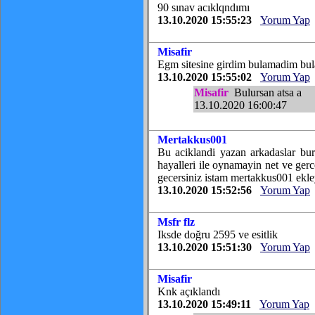
90 sınav acıklqndımı
13.10.2020 15:55:23
Yorum Yap
Misafir
Egm sitesine girdim bulamadim bul
13.10.2020 15:55:02
Yorum Yap
Misafir
Bulursan atsa a
13.10.2020 16:00:47
Mertakkus001
Bu aciklandi yazan arkadaslar bur
hayalleri ile oynamayin net ve gerc
gecersiniz istam mertakkus001 ekle
13.10.2020 15:52:56
Yorum Yap
Msfr flz
Iksde doğru 2595 ve esitlik
13.10.2020 15:51:30
Yorum Yap
Misafir
Knk açıklandı
13.10.2020 15:49:11
Yorum Yap