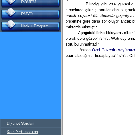
POMEM
Bilindiği gibi özel güvenlik temel
sınavlarda çıkmış sorular dan oluşmakt
PMYO
ancak neyseki 50. Sınavda geçmiş sın
öncekine göre daha zor oluyor ancak bu
İlkokul Programı
miktarda çıkmıştır.
Aşağıdaki linke tıklayarak sitemizde 
olarak soru çözebilirsiniz. Web sayfamız
soru bulunmaktadır.
Ayrıca
Özel Güvenlik sayfamız
puan alacağınızı hesaplayabilirsiniz. On
Diyanet Soruları
Kom.Yrd._soruları