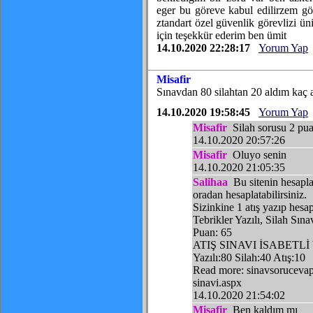
eger bu göreve kabul edilirzem g
ztandart özel güvenlik görevlizi ü
için teşekkür ederim ben ümit
14.10.2020 22:28:17
Yorum Yap
Misafir
Sınavdan 80 silahtan 20 aldım kaç 
14.10.2020 19:58:45
Yorum Yap
Misafir
Silah sorusu 2 pua
14.10.2020 20:57:26
Misafir
Oluyo senin
14.10.2020 21:05:35
Salihaa
Bu sitenin hesapla
oradan hesaplatabilirsiniz.
Sizinkine 1 atış yazıp hesa
Tebrikler Yazılı, Silah Sına
Puan: 65
ATIŞ SINAVI İSABETLİ
Yazılı:80 Silah:40 Atış:10
Read more: sinavsorucevap
sinavi.aspx
14.10.2020 21:54:02
Misafir
Ben kaldım mı