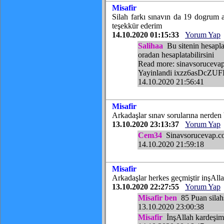
Misafir
Silah farkı sınavın da 19 dogrum a
teşekkür ederim
14.10.2020 01:15:33
Yorum Yap
Salihaa
Bu sitenin hesapla
oradan hesaplatabilirsini
Read more: sinavsorucevap
Yayinlandi ixzz6asDcZUF
14.10.2020 21:56:41
Misafir
Arkadaşlar sınav sorularına nerden
13.10.2020 23:13:37
Yorum Yap
Cem34
Sinavsorucevap.com
14.10.2020 21:59:18
Misafir
Arkadaşlar herkes geçmiştir inşAllah
13.10.2020 22:27:55
Yorum Yap
Misafir ben
85 Puan silahs
13.10.2020 23:00:38
Misafir
İnşAllah kardeşim