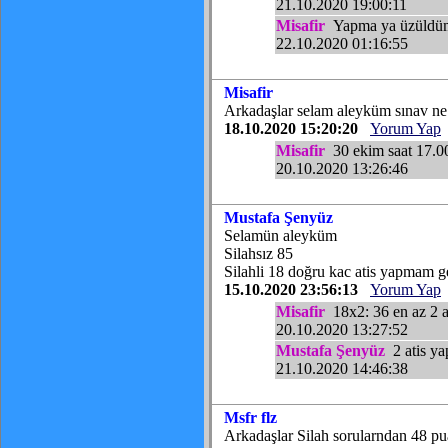
21.10.2020 19:00:11
Misafir
Yapma ya üzüldüm s
22.10.2020 01:16:55
Misafir
Arkadaşlar selam aleyküm sınav ne
18.10.2020 15:20:20
Yorum Yap
Misafir
30 ekim saat 17.00
20.10.2020 13:26:46
Mustafa Şenyüz
Selamün aleyküm
Silahsız 85
Silahli 18 doğru kac atis yapmam g
15.10.2020 23:56:13
Yorum Yap
Misafir
18x2: 36 en az 2 a
20.10.2020 13:27:52
Mustafa Şenyüz
2 atis ya
21.10.2020 14:46:38
Msfr flz
Arkadaşlar Silah sorularndan 48 p