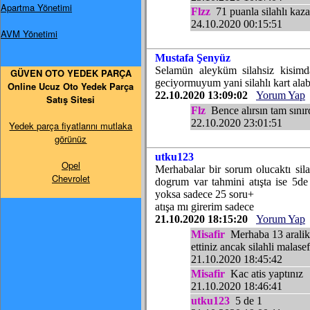
Apartma Yönetimi
Flzz
71 puanla silahlı kaza
24.10.2020 00:15:51
AVM Yönetimi
Mustafa Şenyüz
Selamün aleyküm silahsiz kisimd
GÜVEN OTO YEDEK PARÇA
geciyormuyum yani silahlı kart alab
Online Ucuz Oto Yedek Parça
22.10.2020 13:09:02
Yorum Yap
Satış Sitesi
Flz
Bence alırsın tam sınır
22.10.2020 23:01:51
Yedek parça fiyatlarını mutlaka
görünüz
utku123
Opel
Merhabalar bir sorum olucaktı sila
Chevrolet
dogrum var tahmini atışta ise 5de
yoksa sadece 25 soru+
atışa mı girerim sadece
21.10.2020 18:15:20
Yorum Yap
Misafir
Merhaba 13 aralikta
ettiniz ancak silahli malas
21.10.2020 18:45:42
Misafir
Kac atis yaptınız
21.10.2020 18:46:41
utku123
5 de 1