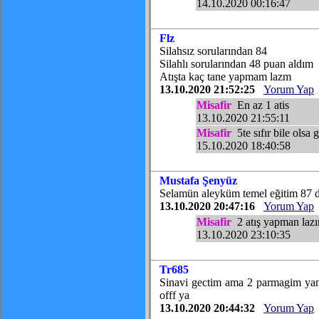
14.10.2020 00:16:47
Flz
Silahsız sorularından 84
Silahlı sorularından 48 puan aldım
Atışta kaç tane yapmam lazm
13.10.2020 21:52:25
Yorum Yap
Misafir
En az 1 atis
13.10.2020 21:55:11
Misafir
5te sıfır bile olsa 
15.10.2020 18:40:58
Mustafa Şenyüz
Selamün aleyküm temel eğitim 87 d
13.10.2020 20:47:16
Yorum Yap
Misafir
2 atış yapman lazı
13.10.2020 23:10:35
Tr685
Sinavi gectim ama 2 parmagim yan
offf ya
13.10.2020 20:44:32
Yorum Yap