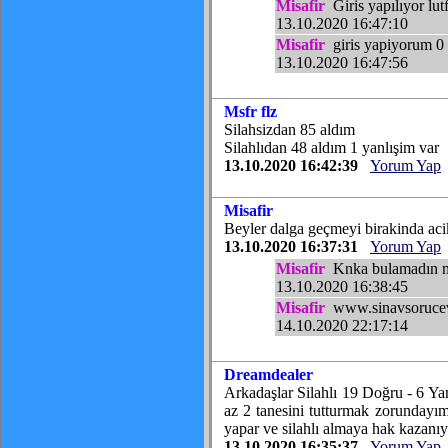
Misafir
Giris yapılıyor lutf
13.10.2020 16:47:10
Misafir
giris yapiyorum 0 s
13.10.2020 16:47:56
Msfr flz
Silahsizdan 85 aldım
Silahlıdan 48 aldım 1 yanlışim var
13.10.2020 16:42:39
Yorum Yap
Misafir
Beyler dalga geçmeyi birakinda aci
13.10.2020 16:37:31
Yorum Yap
Misafir
Knka bulamadın 
13.10.2020 16:38:45
Misafir
www.sinavsoruceva
14.10.2020 22:17:14
Dreamdealer
Arkadaşlar Silahlı 19 Doğru - 6 Yanl
az 2 tanesini tutturmak zorundayı
yapar ve silahlı almaya hak kazanıy
13.10.2020 16:35:37
Yorum Yap