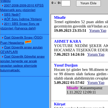
Videolu
-
=
0
0
2007-2008-2009-2010 KPSS
Matematik soru çözümleri
SBS Nedir?
Misafir
AÖF Soru İndirme Yöntemi
Temel egitimden 52 puan aldim si
2011 SBS Sınavı Soru ve
gecermiyim guvenlik sinVindan ac
çözümleri (İtalyanca dahil)
19.09.2023 23:35:51
Yorum Yap
_____________________________
Özel Güvenlik Sınavı (ÖGG)
AHMET KARA
Puan Hesaplama
YOUTUBE NEDİM ŞEKER A
Özel Güvenlik sınavı soruları
HOCAMIZA TEŞEKKÜR EDER
CEVAPLARI
7.06.2023 14:24:16
Yorum Yap
Özel Güvenlik Görevlisi sınavı
soruları heryerde var ancak
cevapları sadece sitemizde
Yusuf Durğun
Hocam iyi günler ben 98.dönem tes
bulunmaktadır.
ve 99 dönem silah farkına girdim 
_____________________________
silahli olarak alabilirmiyim cevapl
5.09.2022 01:57:02
Yorum Yap
Misafir
Kazanmışsınız
1.11.2022 12:09:11
Kürşat