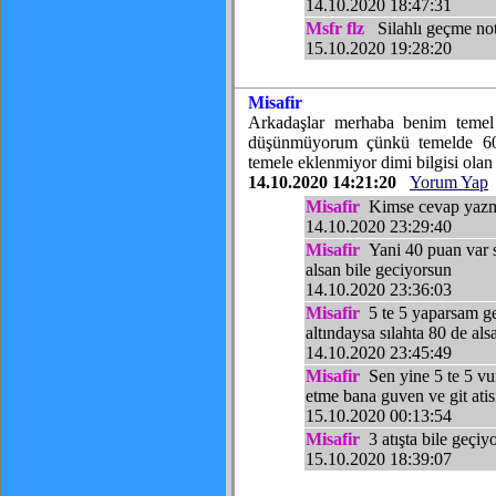
14.10.2020 18:47:31
Msfr flz
Silahlı geçme no
15.10.2020 19:28:20
Misafir
Arkadaşlar merhaba benim temel
düşünmüyorum çünkü temelde 60 
temele eklenmiyor dimi bilgisi olan
14.10.2020 14:21:20
Yorum Yap
Misafir
Kimse cevap yazmı
14.10.2020 23:29:40
Misafir
Yani 40 puan var si
alsan bile geciyorsun
14.10.2020 23:36:03
Misafir
5 te 5 yaparsam ge
altındaysa sılahta 80 de a
14.10.2020 23:45:49
Misafir
Sen yine 5 te 5 vu
etme bana guven ve git atis
15.10.2020 00:13:54
Misafir
3 atışta bile geçiy
15.10.2020 18:39:07