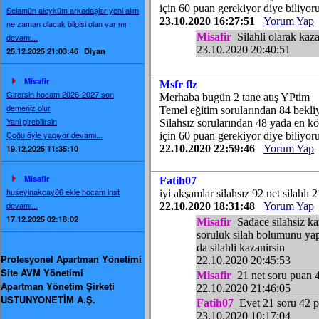
için 60 puan gerekiyor diye biliyo
Selamün aleyküm arkadaşlar yeni alım
23.10.2020 16:27:51
Yorum Yap
ne zaman olacak bilgisi olan var mı
Misafir
Silahli olarak kaz
devamı...
23.10.2020 20:40:51
25.12.2025 21:03:46
Diyan
Misafir
Msfr flz
Girersin hocam 2026-2027 son
Merhaba bugün 2 tane atış YPtim
demeniz olur
Temel eğitim sorularından 84 bekl
Yani girebilirsin
Silahsız sorularından 48 yada en k
Çoğu öyle yapıyor devamı...
için 60 puan gerekiyor diye biliyo
22.10.2020 22:59:46
Yorum Yap
19.12.2025 11:35:10
Misafir
Fatih07
huseyinakcay86 ekle hocam inst
iyi akşamlar silahsız 92 net silahlı 
devamı...
22.10.2020 18:31:48
Yorum Yap
17.12.2025 02:18:02
Misafir
Sadace silahsiz kaz
soruluk silah bolumunu yap
da silahli kazanirsin
Profesyonel Apartman Yönetimi
22.10.2020 20:45:53
Site AVM Yönetimi
Misafir
21 net soru puan 42
Apartman Yönetim Şirketi
22.10.2020 21:46:05
USTUNYONETİM A.Ş.
Fatih07
Evet 21 soru 42 pu
23.10.2020 10:17:04