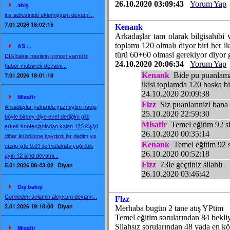
26.10.2020 03:09:43
Yorum Yap
abiş
ins adresinide eklemişşisn devamı...
7.01.2026 18:02:15
Kenank
Arkadaşlar tam olarak bilgisahibi
toplamı 120 olmalı diyor biri her ik
AS ...
türü 60+60 olmasi gerekiyor diyor 
DIS bakıs nasılsın ıyımısn varmı bi
24.10.2020 20:06:34
Yorum Yap
haber mübarek devamı...
Kenank
Bide pu puanlamala
7.01.2026 18:01:18
ikisi toplamda 120 baska b
24.10.2020 20:09:38
Misafir
Flzz
Siz puanlarınizi bana
Arkadaşlar yukarıda yazmıştım nasip
25.10.2020 22:59:30
böyle birşey diye evet dediğim gibi
Misafir
Temel eğitim 92 sil
erkek kontenjanindan kalan 123 kişiyi
26.10.2020 00:35:14
diğer iki bölüme kaydırdı lar dedim ya
Kenank
Temel eğitim 92 si
nasıp işte 0.01 ile mülakata çağrıldık
26.10.2020 00:52:18
ayın 12 sind devamı...
Flzz
73le geçtiniz silahlı
5.01.2026 08:43:02
Diyan
26.10.2020 03:46:42
Dış bakış
Cumleden selamin aleykum devamı...
Flzz
2.01.2026 19:18:00
Diyan
Merhaba bugün 2 tane atış YPtim
Temel eğitim sorularından 84 bekl
Silahsız sorularından 48 yada en k
Misafir