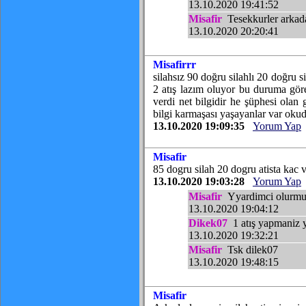
13.10.2020 19:41:52
Misafir
Tesekkurler arkada
13.10.2020 20:20:41
Misafirrr
silahsız 90 doğru silahlı 20 doğru 
2 atış lazım oluyor bu duruma göre
verdi net bilgidir he şüphesi olan 
bilgi karmaşası yaşayanlar var ok
13.10.2020 19:09:35
Yorum Yap
Misafir
85 dogru silah 20 dogru atista kac
13.10.2020 19:03:28
Yorum Yap
Misafir
Yyardimci olurmusu
13.10.2020 19:04:12
Dikek07
1 atış yapmaniz y
13.10.2020 19:32:21
Misafir
Tsk dilek07
13.10.2020 19:48:15
Misafir