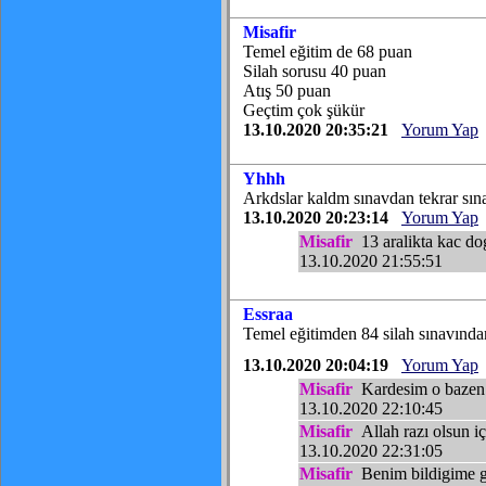
Misafir
Temel eğitim de 68 puan
Silah sorusu 40 puan
Atış 50 puan
Geçtim çok şükür
13.10.2020 20:35:21
Yorum Yap
Yhhh
Arkdslar kaldm sınavdan tekrar sı
13.10.2020 20:23:14
Yorum Yap
Misafir
13 aralikta kac do
13.10.2020 21:55:51
Essraa
Temel eğitimden 84 silah sınavından
13.10.2020 20:04:19
Yorum Yap
Misafir
Kardesim o bazen y
13.10.2020 22:10:45
Misafir
Allah razı olsun iç
13.10.2020 22:31:05
Misafir
Benim bildigime gör