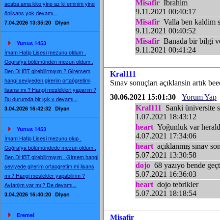
Misafir
Ibrahim
acaba ama kko yine az ki eminim yine
9.11.2021 00:40:17
önlisans yok devamı...
Misafir
Valla ben kaldim s
7.04.2026 13:35:20
Diyan
9.11.2021 00:40:52
Misafir
Banada bir bilgi ve
Yunus 1453
9.11.2021 00:41:24
İmam Hatip Lisesi mezunu oldum .
Cografya bölümünden mezun oldum .
Ben DHBT girebilirmıyım ? Girersem
Kral111
hangi seviyeden girerim ortaögretimi
Sınav sonuçları açıklansin artık bee
lisansı mı ? Hangi meslekleri yaparım ?
30.06.2021 15:01:30
Yorum Yap
Bu durumda bir ışık v devamı...
Kral111
Sanki üniversite 
3.04.2026 16:42:32
Diyan
1.07.2021 18:43:12
heart
Yoğunluk var heral
Yunus 1453
4.07.2021 17:34:06
İmam Hatip Lisesi mezunu olup .
heart
açıklanmış sınav son
Coğrafya bölümündede mezun oldum .
5.07.2021 13:30:58
Ben DHBT girebilirmıyım . Girsem hangi
dojo
68 yazıyo bende geçt
seviyede girerim ortaogretim mi lisans
5.07.2021 16:36:03
mı ? Hangi meslekler yapabilirim ?
heart
dojo tebrikler
Avtanjım var mı ? De devamı...
5.07.2021 18:18:54
3.04.2026 16:40:20
Diyan
Eremel
Misafir