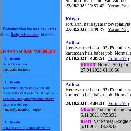
Silahlı soruları hatırlayan var mı?
27.08.2022 11:51:42
Yorum Yap
Kürşat
sorularını hatırlayanlar cevaplarıyla
* Dikkatimizden kaçan sınav varsa
27.08.2022 11:49:37
Yorum Yap
lütfen
İletişim linkinden
bildiriniz
Antika
Herkese merhaba. 92.dönemim ve 
EN SON YAPILAN YORUMLAR
kartımdan hala haber yok. Normal m
24.10.2021 14:05:51
Yorum Yap
Misafir
Battik biz devamı...
ffffffffff
Normal 500 gün fa
9.04.2026 16:42:17
27.04.2023 01:10:50
Misafir
Antika
Allah bildigi gibi yapsin diyaneti on
Herkese merhaba. 92.dönemim ve 
lisans 100 kisi aliyorlar hic almayin onu
kartımdan hala haber yok. Normal m
da bunu kim ayarladysa zehir zikkim
24.10.2021 14:04:31
Yorum Yap
olsun ona devamı...
Misafir
Onların bi numara
9.04.2026 16:40:29
Diyan
5.11.2021 07:53:32
heart
Var kardeş Google d
Misafir
5.11.2021 14:38:43
3200 alım varmış haberiniz var mı