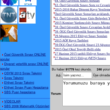
64. Özel Güvenlik Sınavı Soruları
63. Özel Güvenlik Sınavı Soru ve Cevapl
2015-2016 Bahar Dönemi Kayıt Yenileme 
Özel Güvenlik Sınav Sonuçları açıklandı.
61. Özel Güvenlik Sınav Giriş Belgeleri 
2015 Komiser Yardımcılığı Sınavı Müraca
59. Özel Güvenlik Sınavı Cevapları Açıkla
59. ÖGG Özel Güvenlik Sınavı Sonuçları
29 Ağustos 2015 Ehliyet Sınav Soruları
2015 AÖF Kayıt Tarihleri
59.ÖGG Özel Güvenlik Sinavi 23 Ağustos
2015 Özel Okul Teşviği Belli oldu
27 Haziran 2015 tarihli Ehliyet Sınavı So
Özel Güvenlik Sınavı ONLİNE
27 Haziran 2015 Ehliyet (MTS) Sınavı
sorular
Diyanet yeterlilik sınavı ONLİNE
sorular
Bu haber
kez okundu.
yorum
91779
246
OSYM 2013 Sınav Takvimi
Üye olmadan
Adı
:
Sınav Takvimi
Ehliyet Sınav Takvimi
Ehliyet Sınavı Puan Hesaplama
SBS Puan hesaplama
:
Yorum
_____________________________
VİDEOLAR
SBS 2008 Matematik Çözümleri