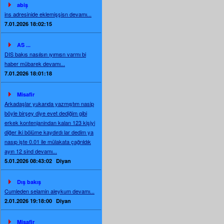
abiş
ins adresinide eklemişşisn devamı...
7.01.2026 18:02:15
AS ...
DIS bakıs nasılsın ıyımısn varmı bi
haber mübarek devamı...
7.01.2026 18:01:18
Misafir
Arkadaşlar yukarıda yazmıştım nasip
böyle birşey diye evet dediğim gibi
erkek kontenjanindan kalan 123 kişiyi
diğer iki bölüme kaydırdı lar dedim ya
nasıp işte 0.01 ile mülakata çağrıldık
ayın 12 sind devamı...
5.01.2026 08:43:02
Diyan
Dış bakış
Cumleden selamin aleykum devamı...
2.01.2026 19:18:00
Diyan
Misafir