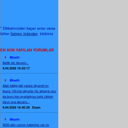
* Dikkatimizden kaçan sınav varsa
lütfen
İletişim linkinden
bildiriniz
EN SON YAPILAN YORUMLAR
Misafir
Battik biz devamı...
9.04.2026 16:42:17
Misafir
Allah bildigi gibi yapsin diyaneti on
lisans 100 kisi aliyorlar hic almayin onu
da bunu kim ayarladysa zehir zikkim
olsun ona devamı...
9.04.2026 16:40:29
Diyan
Misafir
3200 alım varmış haberiniz var mı