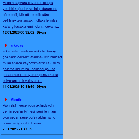
Hocam başvuru davanızın oldugu
yerdeki yoğunluk ve takip durumuna
göre değişiklik gösterebilir,süre
belirtmek zor ancak mutlaka lehinize
karar çıkacaktır emin olun... devamı...
12.01.2026 00:32:02
Diyan
arkadas
arkadaslar nasılsınız eskıden burayı
çok takıp ederdim atanmak için malesef
mulakatlarda kaybettım artık eskı ders
çalısma hırsım yok açıkcası çok da
çabalamak istemıyorum çünku kabul
ediyorum artık y devamı...
11.01.2026 10:38:59
Diyan
Misafir
Vay reisim gecen gun aklimdaydin
yemin ederim bir nesil senjnle imam
oldu gecen sene gorev aldim hamd
olsun napiyon abi devamı...
7.01.2026 21:47:09