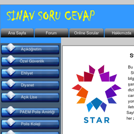
Ana Sayfa
Forum
Online Sorular
Hakkımızda
Açıköğretim
S
Özel Güvenlik
Bu 
Sta
Ehliyet
bil
şam
Diyanet
diz
can
Açık Lise
yor
ile
PAEM Polis Amirliği
Say
her 
Polis Koleji