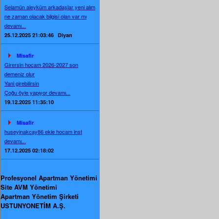
Selamün aleyküm arkadaşlar yeni alım
ne zaman olacak bilgisi olan var mı
devamı...
25.12.2025 21:03:46
Diyan
Misafir
Girersin hocam 2026-2027 son
demeniz olur
Yani girebilirsin
Çoğu öyle yapıyor devamı...
19.12.2025 11:35:10
Misafir
huseyinakcay86 ekle hocam inst
devamı...
17.12.2025 02:18:02
Profesyonel Apartman Yönetimi
Site AVM Yönetimi
Apartman Yönetim Şirketi
USTUNYONETİM A.Ş.