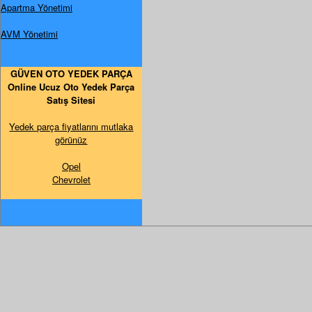
Apartma Yönetimi
AVM Yönetimi
GÜVEN OTO YEDEK PARÇA
Online Ucuz Oto Yedek Parça
Satış Sitesi
Yedek parça fiyatlarını mutlaka
görünüz
Opel
Chevrolet