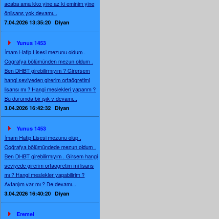
acaba ama kko yine az ki eminim yine
önlisans yok devamı...
7.04.2026 13:35:20
Diyan
Yunus 1453
İmam Hatip Lisesi mezunu oldum .
Cografya bölümünden mezun oldum .
Ben DHBT girebilirmıyım ? Girersem
hangi seviyeden girerim ortaögretimi
lisansı mı ? Hangi meslekleri yaparım ?
Bu durumda bir ışık v devamı...
3.04.2026 16:42:32
Diyan
Yunus 1453
İmam Hatip Lisesi mezunu olup .
Coğrafya bölümündede mezun oldum .
Ben DHBT girebilirmıyım . Girsem hangi
seviyede girerim ortaogretim mi lisans
mı ? Hangi meslekler yapabilirim ?
Avtanjım var mı ? De devamı...
3.04.2026 16:40:20
Diyan
Eremel