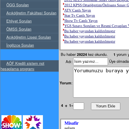
ÖGG Soruları
2012 KPSS Ortaöğretim/Önlisans Sınav Gi
ATV Canlı Yayın
Açıköğretim Fakültesi Soruları
Star Tv Canlı Yayın
Ehliyet Soruları
Show Tv Canlı Yayın
YGS Sınavı Soruları ve Resmi Cevapları 
ÖMSS Soruları
Bu haber yayından kaldırılmıştır
Bu haber yayından kaldırılmıştır
Açıköğretim Lisesi Soruları
Bu haber yayından kaldırılmıştır
İngilizce Soruları
Bu haber
kez okundu.
yorum y
29224
1
Üye olmadan
Adı
:
AÖF Kredili sistem not
hesaplama programı
:
Yorum
+
=
4
1
Misafir
selam