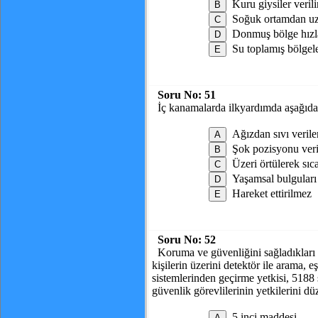
Kuru giysiler verili
Soğuk ortamdan uza
Donmuş bölge hızla 
Su toplamış bölgele
Soru No:
51
İç kanamalarda ilkyardımda aşağıda
Ağızdan sıvı verile
Şok pozisyonu veri
Üzeri örtülerek sıc
Yaşamsal bulguları 
Hareket ettirilmez
Soru No:
52
Koruma ve güvenliğini sağladıkları 
kişilerin üzerini detektör ile arama,
sistemlerinden geçirme yetkisi, 5188
güvenlik görevlilerinin yetkilerini d
5 inci maddesi