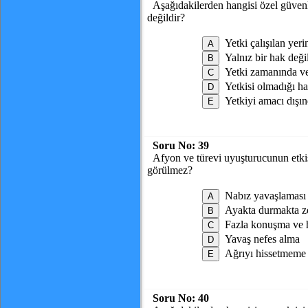
Aşağıdakilerden hangisi özel güvenl
değildir?
Yetki çalışılan yeri
Yalnız bir hak değ
Yetki zamanında ve
Yetkisi olmadığı h
Yetkiyi amacı dışı
Soru No:
39
Afyon ve türevi uyuşturucunun etkisi
görülmez?
Nabız yavaşlaması 
Ayakta durmakta z
Fazla konuşma ve h
Yavaş nefes alma
Ağrıyı hissetmeme
Soru No:
40