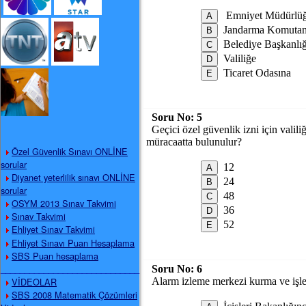
Emniyet Müdürlü
Jandarma Komutan
Belediye Başkanlı
Valiliğe
Ticaret Odasına
Soru No:
5
Geçici özel güvenlik izni için valil
müracaatta bulunulur?
Özel Güvenlik Sınavı ONLİNE
sorular
12
Diyanet yeterlilik sınavı ONLİNE
24
sorular
48
OSYM 2013 Sınav Takvimi
36
Sınav Takvimi
52
Ehliyet Sınav Takvimi
Ehliyet Sınavı Puan Hesaplama
SBS Puan hesaplama
_____________________________
Soru No:
6
VİDEOLAR
Alarm izleme merkezi kurma ve işlet
SBS 2008 Matematik Çözümleri