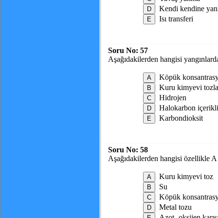
Kendi kendine ya
Isı transferi
Soru No:
57
Aşağıdakilerden hangisi yangınlar
Köpük konsantrasy
Kuru kimyevi tozla
Hidrojen
Halokarbon içerikl
Karbondioksit
Soru No:
58
Aşağıdakilerden hangisi özellikle A
Kuru kimyevi toz
Su
Köpük konsantras
Metal tozu
Azot- oksijen karış