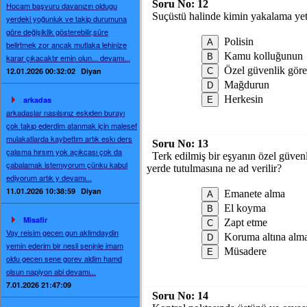
Soru No:
12
Hocam başvuru davanızın oldugu
Suçüstü halinde kimin yakalama yetk
yerdeki yoğunluk ve takip durumuna
göre değişiklik gösterebilir,süre
Polisin
belirtmek zor ancak mutlaka lehinize
Kamu kolluğunun
karar çıkacaktır emin olun... devamı...
Özel güvenlik göre
12.01.2026 00:32:02
Diyan
Mağdurun
Herkesin
arkadas
arkadaslar nasılsınız eskıden burayı
çok takıp ederdim atanmak için malesef
mulakatlarda kaybettım artık eskı ders
Soru No:
13
çalısma hırsım yok açıkcası çok da
Terk edilmiş bir eşyanın özel güven
çabalamak istemıyorum çünku kabul
yerde tutulmasına ne ad verilir?
ediyorum artık y devamı...
11.01.2026 10:38:59
Diyan
Emanete alma
El koyma
Misafir
Zapt etme
Vay reisim gecen gun aklimdaydin
Koruma altına alm
yemin ederim bir nesil senjnle imam
Müsadere
oldu gecen sene gorev aldim hamd
olsun napiyon abi devamı...
7.01.2026 21:47:09
Soru No:
14