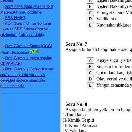
İçişleri Bakanlığın
Videolu
2007-2008-2009-2010 KPSS
İçişleri Bakanlığı 
Matematik soru çözümleri
Emniyet Genel Mü
SBS Nedir?
Valiliklerce
AÖF Soru İndirme Yöntemi
Kaymakamlıklarca
2011 SBS Sınavı Soru ve
çözümleri (İtalyanca dahil)
_____________________________
Soru No:
7
Özel Güvenlik Sınavı (ÖGG)
Aşağıda bulunan hangi halde özel g
Puan Hesaplama
Özel Güvenlik sınavı soruları
Kişiye suçu işlerke
CEVAPLARI
Suçüstü bir fiilden
Özel Güvenlik Görevlisi sınavı
Çocuklara karşı işl
soruları heryerde var ancak
Olay yerini ve deli
cevapları sadece sitemizde
Yangın esnasında y
bulunmaktadır.
_____________________________
Soru No:
8
Aşağıda belirtilen yetkilerden hangi
I-Tutuklama
II-Kimlik Tespiti
III-Konut Araması
IV-Yakalama