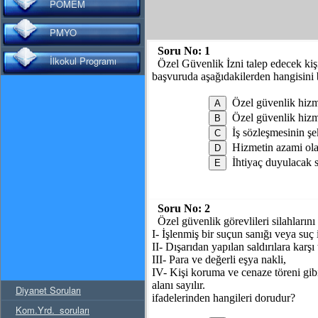
POMEM
PMYO
Soru No:
1
İlkokul Programı
Özel Güvenlik İzni talep edecek kişi
başvuruda aşağıdakilerden hangisini 
Özel güvenlik hiz
Özel güvenlik hizme
İş sözleşmesinin şek
Hizmetin azami ola
İhtiyaç duyulacak si
Soru No:
2
Özel güvenlik görevlileri silahların
I- İşlenmiş bir suçun sanığı veya suç
II- Dışarıdan yapılan saldırılara karşı
III- Para ve değerli eşya nakli,
IV- Kişi koruma ve cenaze töreni gi
alanı sayılır.
Diyanet Soruları
ifadelerinden hangileri dorudur?
Kom.Yrd._soruları