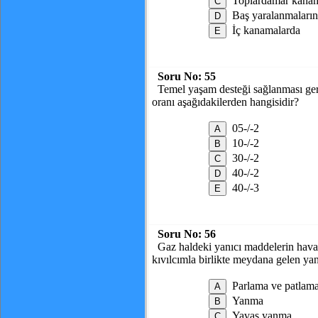
Toplardamar kanam
Baş yaralanmaları
İç kanamalarda
Soru No:
55
Temel yaşam desteği sağlanması gere
oranı aşağıdakilerden hangisidir?
05-/-2
10-/-2
30-/-2
40-/-2
40-/-3
Soru No:
56
Gaz haldeki yanıcı maddelerin havada
kıvılcımla birlikte meydana gelen ya
Parlama ve patlam
Yanma
Yavaş yanma