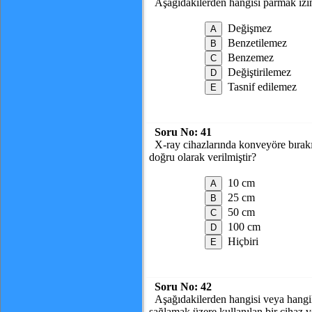
Aşağıdakilerden hangisi parmak izin
Değişmez
Benzetilemez
Benzemez
Değiştirilemez
Tasnif edilemez
Soru No:
41
X-ray cihazlarında konveyöre bırakı
doğru olarak verilmiştir?
10 cm
25 cm
50 cm
100 cm
Hiçbiri
Soru No:
42
Aşağıdakilerden hangisi veya hangileri
sağlamak üzere kullanılan bir cihaz v