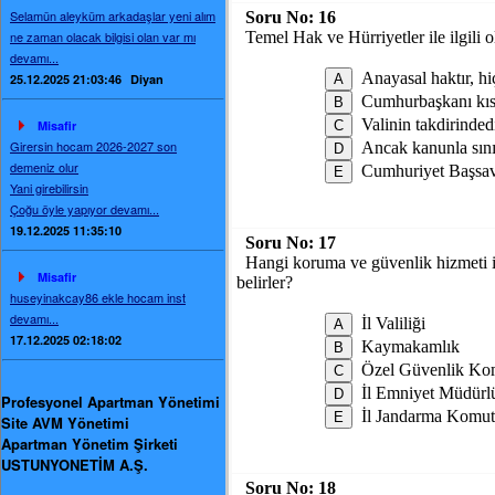
Selamün aleyküm arkadaşlar yeni alım
Soru No:
16
ne zaman olacak bilgisi olan var mı
Temel Hak ve Hürriyetler ile ilgili
devamı...
Anayasal haktır, hiç
25.12.2025 21:03:46
Diyan
Cumhurbaşkanı kısm
Valinin takdirinded
Misafir
Girersin hocam 2026-2027 son
Ancak kanunla sınır
demeniz olur
Cumhuriyet Başsavcı
Yani girebilirsin
Çoğu öyle yapıyor devamı...
19.12.2025 11:35:10
Soru No:
17
Hangi koruma ve güvenlik hizmeti iç
Misafir
belirler?
huseyinakcay86 ekle hocam inst
devamı...
İl Valiliği
17.12.2025 02:18:02
Kaymakamlık
Özel Güvenlik Ko
İl Emniyet Müdürl
Profesyonel Apartman Yönetimi
İl Jandarma Komut
Site AVM Yönetimi
Apartman Yönetim Şirketi
USTUNYONETİM A.Ş.
Soru No:
18