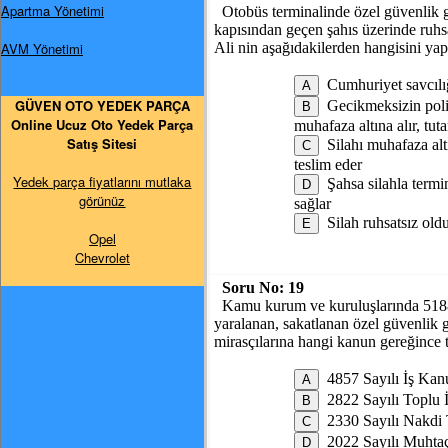
Apartma Yönetimi
Otobüs terminalinde özel güvenlik g
kapısından geçen şahıs üzerinde ruhsat
AVM Yönetimi
Ali nin aşağıdakilerden hangisini y
Cumhuriyet savcıl
GÜVEN OTO YEDEK PARÇA
Gecikmeksizin polis
Online Ucuz Oto Yedek Parça
muhafaza altına alır, tut
Satış Sitesi
Silahı muhafaza altı
teslim eder
Yedek parça fiyatlarını mutlaka
Şahsa silahla termi
görünüz
sağlar
Silah ruhsatsız old
Opel
Chevrolet
Soru No:
19
Kamu kurum ve kuruluşlarında 5188 s
yaralanan, sakatlanan özel güvenlik g
mirasçılarına hangi kanun gereğince 
4857 Sayılı İş Ka
2822 Sayılı Toplu
2330 Sayılı Nakdi
2022 Sayılı Muhta