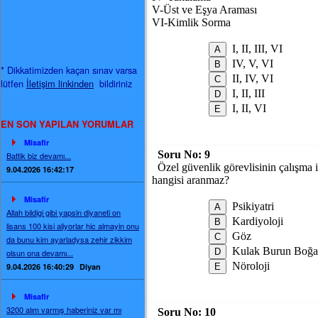
V-Üst ve Eşya Araması
VI-Kimlik Sorma
I, II, III, VI
IV, V, VI
* Dikkatimizden kaçan sınav varsa
II, IV, VI
lütfen
İletişim linkinden
bildiriniz
I, II, III
I, II, VI
EN SON YAPILAN YORUMLAR
Misafir
Soru No:
9
Battik biz devamı...
Özel güvenlik görevlisinin çalışma 
9.04.2026 16:42:17
hangisi aranmaz?
Misafir
Psikiyatri
Allah bildigi gibi yapsin diyaneti on
Kardiyoloji
lisans 100 kisi aliyorlar hic almayin onu
Göz
da bunu kim ayarladysa zehir zikkim
Kulak Burun Boğa
olsun ona devamı...
Nöroloji
9.04.2026 16:40:29
Diyan
Misafir
3200 alım varmış haberiniz var mı
Soru No:
10