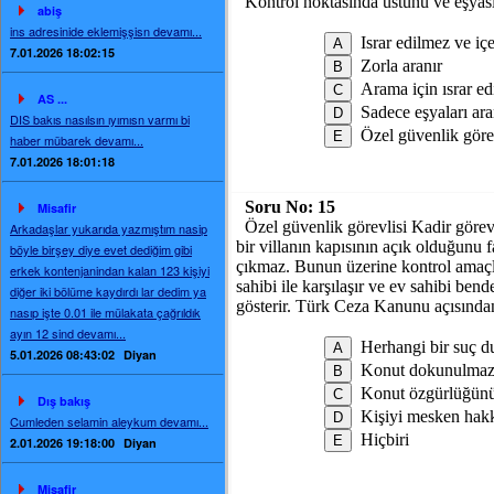
Kontrol noktasında üstünü ve eşyası
abiş
ins adresinide eklemişşisn devamı...
Israr edilmez ve içe
7.01.2026 18:02:15
Zorla aranır
Arama için ısrar edi
AS ...
Sadece eşyaları ara
DIS bakıs nasılsın ıyımısn varmı bi
Özel güvenlik görev
haber mübarek devamı...
7.01.2026 18:01:18
Soru No:
15
Misafir
Özel güvenlik görevlisi Kadir görevl
Arkadaşlar yukarıda yazmıştım nasip
bir villanın kapısının açık olduğunu
böyle birşey diye evet dediğim gibi
çıkmaz. Bunun üzerine kontrol amaçlı 
erkek kontenjanindan kalan 123 kişiyi
sahibi ile karşılaşır ve ev sahibi be
diğer iki bölüme kaydırdı lar dedim ya
gösterir. Türk Ceza Kanunu açısından
nasıp işte 0.01 ile mülakata çağrıldık
ayın 12 sind devamı...
Herhangi bir suç 
5.01.2026 08:43:02
Diyan
Konut dokunulmazlı
Konut özgürlüğünün
Dış bakış
Kişiyi mesken hak
Cumleden selamin aleykum devamı...
Hiçbiri
2.01.2026 19:18:00
Diyan
Misafir