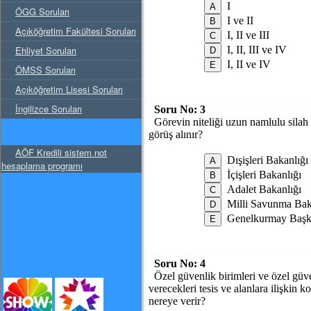
I
ÖGG Soruları
I ve II
Açıköğretim Fakültesi Soruları
I, II ve III
Ehliyet Soruları
I, II, III ve IV
I, II ve IV
ÖMSS Soruları
Açıköğretim Lisesi Soruları
İngilizce Soruları
Soru No:
3
Görevin niteliği uzun namlulu silah
görüş alınır?
AÖF Kredili sistem not
Dışişleri Bakanlığı
hesaplama programı
İçişleri Bakanlığı
Adalet Bakanlığı
Milli Savunma Bak
Genelkurmay Başk
Soru No:
4
Özel güvenlik birimleri ve özel güv
verecekleri tesis ve alanlara ilişkin 
nereye verir?