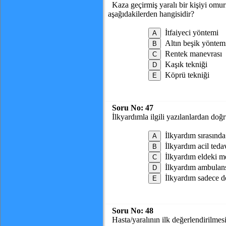
Kaza geçirmiş yaralı bir kişiyi omu
aşağıdakilerden hangisidir?
İtfaiyeci yöntemi
Altın beşik yöntem
Rentek manevrası
Kaşık tekniği
Köprü tekniği
Soru No:
47
İlkyardımla ilgili yazılanlardan doğ
İlkyardım sırasında 
İlkyardım acil tedav
İlkyardım eldeki me
İlkyardım ambulans
İlkyardım sadece do
Soru No:
48
Hasta/yaralının ilk değerlendirilmes