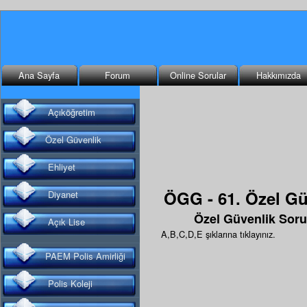
Ana Sayfa
Forum
Online Sorular
Hakkımızda
Açıköğretim
Özel Güvenlik
Ehliyet
ÖGG - 61. Özel Gü
Diyanet
Özel Güvenlik Soru
Açık Lise
A,B,C,D,E şıklarına tıklayınız.
PAEM Polis Amirliği
Polis Koleji