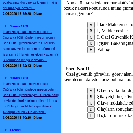
acaba ama kko yine az ki eminim yine
Ahmet üniversitede memur statüsünde 
önlisans yok devamı...
özlük hakları konusunda ihtilaf çıkm
açması gerekir?
7.04.2026 13:35:20
Diyan
İdare Mahkemesin
Yunus 1453
İş Mahkemesine
İmam Hatip Lisesi mezunu oldum .
İl Özel Güvenlik 
Cografya bölümünden mezun oldum .
Ben DHBT girebilirmıyım ? Girersem
İçişleri Bakanlığın
hangi seviyeden girerim ortaögretimi
Valiliğe
lisansı mı ? Hangi meslekleri yaparım ?
Bu durumda bir ışık v devamı...
3.04.2026 16:42:32
Diyan
Soru No:
11
Özel güvenlik görevlisi, görev alan
Yunus 1453
kendilerini idareden aciz bulunanlar
İmam Hatip Lisesi mezunu olup .
Coğrafya bölümündede mezun oldum .
Olayın vuku buldu
Ben DHBT girebilirmıyım . Girsem hangi
Şikâyetçinin şikâye
seviyede girerim ortaogretim mi lisans
Olaya müdahale edil
mı ? Hangi meslekler yapabilirim ?
Olayların sonuçlan
Avtanjım var mı ? De devamı...
Hiçbir durumda kar
3.04.2026 16:40:20
Diyan
Eremel